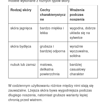
modele wykonane z różnych typów skóry.
Rodzaj skóry
Cechy
Wrażenia
charakterystycz
podczas
ne
noszenia
skóra jagnięca
bardzo miękka i
wygodna, dobrze
lekka
układa się na
sylwetce
skóra bydlęca
grubsza i
wyraźnie
bardziej odporna
wyczuwalna,
solidna
nubuk lub zamsz
matowa,
bardziej
delikatna
casualowy
powierzchnia
charakter
W codziennym użytkowaniu różnice między nimi stają się
zauważalne. Lżejsza skóra bywa wygodniejsza podczas
długiego noszenia, natomiast grubsze warianty lepiej
chronią przed wiatrem.