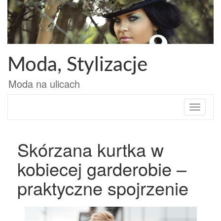
Przejdź
do
treści
Moda, Stylizacje
Moda na ulicach
Toggle
navigati
Skórzana kurtka w
kobiecej garderobie –
praktyczne spojrzenie