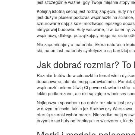
jest szczególnie ważne, gdy Twoje mięśnie stopy n
Kolejną istotną cechą jest rodzaj zapięcia. Buty na 
jest dużym plusem podczas wspinaczki na ściance,
sznurowane dają z kolei możliwość lepszego dopas
nietypowej budowie. Buty wsuwane, tzw. baleriny, 
wspinaczy, dlatego początkujący mogą na razie odł
Nie zapominajmy o materiale. Skóra naturalna lepie
się, natomiast materiały syntetyczne są bardziej s
Jak dobrać rozmiar? To 
Rozmiar butów do wspinaczki to temat wielu dyskusj
dopasowane, ale nie mogą sprawiać bólu. Pamiętaj,
wspinaczki uniemożliwią Ci pewne stawianie stóp na
lekko podkurczone, ale nie są zgięte w bolesny spo
Najlepszym sposobem na dobór rozmiaru jest przymi
w dużym mieście, takim jak Kraków czy Warszawa, 
oferują szeroki wybór marek. Nierzadko mają w sw
przymierzać buty po treningu lub wieczorem, kiedy 
Marki i modele polecan