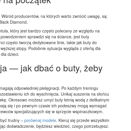
. Wśród producentów, na których warto zwrócić uwagę, są:
Black Diamond.
tula, który jest bardzo często polecany ze względu na
 powodzeniem sprawdzi się na ściance, jest buty
i często tworzą dedykowane linie, takie jak buty do
 węższej stopy. Podobnie sytuacja wygląda z ofertą dla
dla dzieci.
ja — jak dbać o buty, żeby
agają odpowiedniej pielęgnacji. Po każdym treningu
ozostawieniu ich do wyschnięcia. Unikaj suszenia na słońcu
lewkę. Okresowo możesz umyć buty letnią wodą z delikatnym
wają się i po pewnym czasie ich podeszwy mogą wymagać
szewców specjalizujących się w sprzęcie wspinaczkowym.
być trudny –
porównaj modele
. Kieruj się przede wszystkim
ąc doświadczenie, będziesz wiedzieć, czego potrzebujesz.