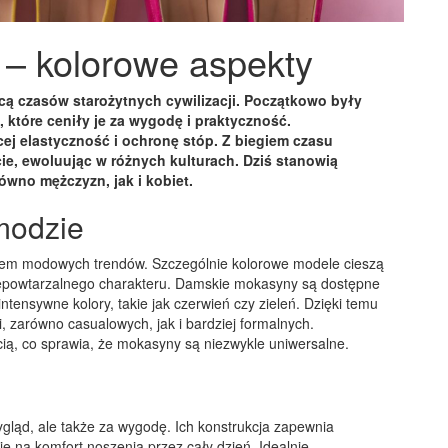
 – kolorowe aspekty
ącą czasów starożytnych cywilizacji. Początkowo były
 które ceniły je za wygodę i praktyczność.
ej elastyczność i ochronę stóp. Z biegiem czasu
e, ewoluując w różnych kulturach. Dziś stanowią
ówno mężczyzn, jak i kobiet.
modzie
tem modowych trendów. Szczególnie kolorowe modele cieszą
 niepowtarzalnego charakteru. Damskie mokasyny są dostępne
ntensywne kolory, takie jak czerwień czy zieleń. Dzięki temu
 zarówno casualowych, jak i bardziej formalnych.
ią, co sprawia, że mokasyny są niezwykle uniwersalne.
gląd, ale także za wygodę. Ich konstrukcja zapewnia
ę na komfort noszenia przez cały dzień. Idealnie