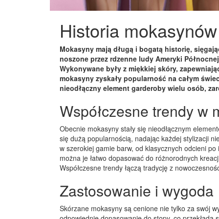
Historia mokasynów
Mokasyny mają długą i bogatą historię, sięgaj
noszone przez rdzenne ludy Ameryki Północnej,
Wykonywane były z miękkiej skóry, zapewniając
mokasyny zyskały popularność na całym świeci
nieodłączny element garderoby wielu osób, zar
Współczesne trendy w 
Obecnie mokasyny stały się nieodłącznym elemen
się dużą popularnością, nadając każdej stylizacji
w szerokiej gamie barw, od klasycznych odcieni po i
można je łatwo dopasować do różnorodnych kreacji,
Współczesne trendy łączą tradycję z nowoczesnośc
Zastosowanie i wygoda
Skórzane mokasyny są cenione nie tylko za swój wy
odpowiednie dopasowanie do stopy, co przekłada si