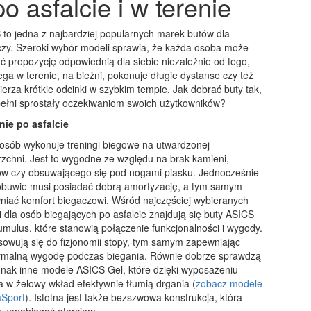
 asfalcie i w terenie
to jedna z najbardziej popularnych marek butów dla
czy. Szeroki wybór modeli sprawia, że każda osoba może
ć propozycję odpowiednią dla siebie niezależnie od tego,
ega w terenie, na bieżni, pokonuje długie dystanse czy też
erza krótkie odcinki w szybkim tempie. Jak dobrać buty tak,
pełni sprostały oczekiwaniom swoich użytkowników?
nie po asfalcie
 osób wykonuje treningi biegowe na utwardzonej
zchni. Jest to wygodne ze względu na brak kamieni,
ów czy obsuwającego się pod nogami piasku. Jednocześnie
 obuwie musi posiadać dobrą amortyzację, a tym samym
niać komfort biegaczowi. Wśród najczęściej wybieranych
 dla osób biegających po asfalcie znajdują się buty ASICS
mulus, które stanowią połączenie funkcjonalności i wygody.
owują się do fizjonomii stopy, tym samym zapewniając
malną wygodę podczas biegania. Równie dobrze sprawdzą
dnak inne modele ASICS Gel, które dzięki wyposażeniu
 w żelowy wkład efektywnie tłumią drgania (
zobacz modele
aSport
). Istotna jest także bezszwowa konstrukcja, która
e zapobiegać otarciom.