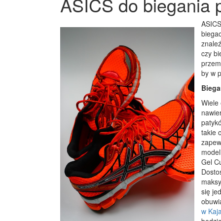
ASICS do biegania po
ASICS 
biega
znaleź
czy bi
przemi
by w 
Biega
Wiele
nawier
patyk
takie
zapew
modeli
Gel Cu
Dostos
maksy
się je
obuwia
w Kaj
będzi