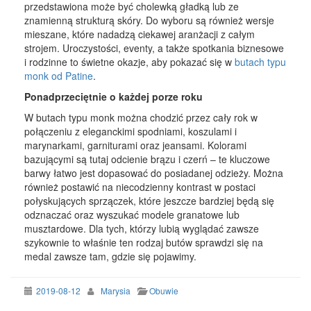
przedstawiona może być cholewką gładką lub ze
znamienną strukturą skóry. Do wyboru są również wersje
mieszane, które nadadzą ciekawej aranżacji z całym
strojem. Uroczystości, eventy, a także spotkania biznesowe
i rodzinne to świetne okazje, aby pokazać się w
butach typu
monk od Patine
.
Ponadprzeciętnie o każdej porze roku
W butach typu monk można chodzić przez cały rok w
połączeniu z eleganckimi spodniami, koszulami i
marynarkami, garniturami oraz jeansami. Kolorami
bazującymi są tutaj odcienie brązu i czerń – te kluczowe
barwy łatwo jest dopasować do posiadanej odzieży. Można
również postawić na niecodzienny kontrast w postaci
połyskujących sprzączek, które jeszcze bardziej będą się
odznaczać oraz wyszukać modele granatowe lub
musztardowe. Dla tych, którzy lubią wyglądać zawsze
szykownie to właśnie ten rodzaj butów sprawdzi się na
medal zawsze tam, gdzie się pojawimy.
2019-08-12
Marysia
Obuwie