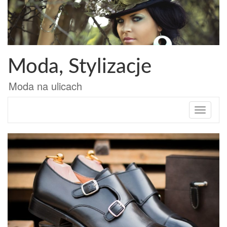
Przejdź
do
treści
Moda, Stylizacje
Moda na ulicach
Toggle
navigati