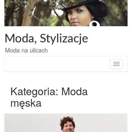
Przejdź
do
treści
Moda, Stylizacje
Moda na ulicach
Toggle
navigati
Kategoria: Moda
męska