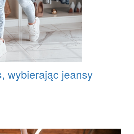
, wybierając jeansy
ń